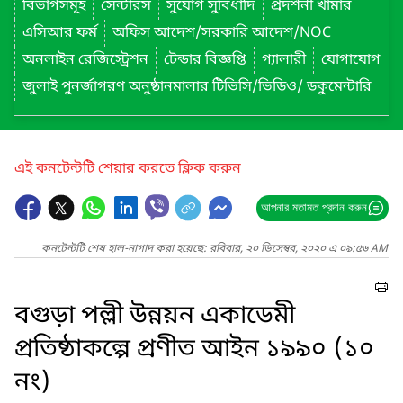
বিভাগসমূহ
সেন্টারস
সুযোগ সুবিধাদি
প্রদর্শনী খামার
এসিআর ফর্ম
অফিস আদেশ/সরকারি আদেশ/NOC
অনলাইন রেজিস্ট্রেশন
টেন্ডার বিজ্ঞপ্তি
গ্যালারী
যোগাযোগ
জুলাই পুনর্জাগরণ অনুষ্ঠানমালার টিভিসি/ভিডিও/ ডকুমেন্টারি
এই কনটেন্টটি শেয়ার করতে ক্লিক করুন
আপনার মতামত প্রদান করুন
কনটেন্টটি শেষ হাল-নাগাদ করা হয়েছে: রবিবার, ২০ ডিসেম্বর, ২০২০ এ ০৯:৫৬ AM
বগুড়া পল্লী উন্নয়ন একাডেমী
প্রতিষ্ঠাকল্পে প্রণীত আইন ১৯৯০ (১০
নং)