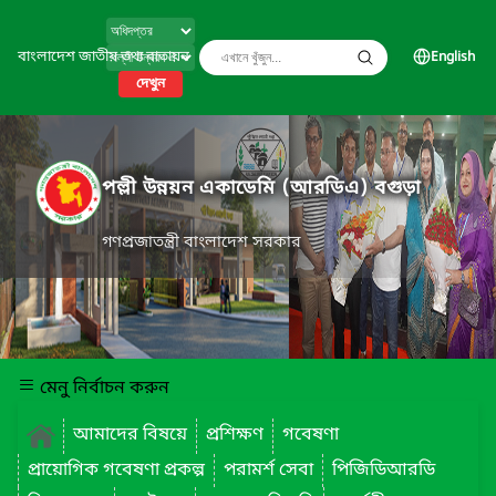
বাংলাদেশ জাতীয় তথ্য বাতায়ন
English
দেখুন
পল্লী উন্নয়ন একাডেমি (আরডিএ) বগুড়া
গণপ্রজাতন্ত্রী বাংলাদেশ সরকার
মেনু নির্বাচন করুন
আমাদের বিষয়ে
প্রশিক্ষণ
গবেষণা
প্রায়োগিক গবেষণা প্রকল্প
পরামর্শ সেবা
পিজিডিআরডি