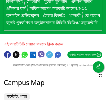
বিভাগসমূহ
সেন্টারস
সুযোগ সুবিধাদি
প্রদর্শনী খামার
এসিআর ফর্ম
অফিস আদেশ/সরকারি আদেশ/NOC
অনলাইন রেজিস্ট্রেশন
টেন্ডার বিজ্ঞপ্তি
গ্যালারী
যোগাযোগ
জুলাই পুনর্জাগরণ অনুষ্ঠানমালার টিভিসি/ভিডিও/ ডকুমেন্টারি
এই কনটেন্টটি শেয়ার করতে ক্লিক করুন
আপনার মতামত প্রদান করুন
কনটেন্টটি শেষ হাল-নাগাদ করা হয়েছে: শনিবার, ২৩ জুলাই, ২০১৬ এ ০২:৩২ AM
Campus Map
কন্টেন্ট: পাতা