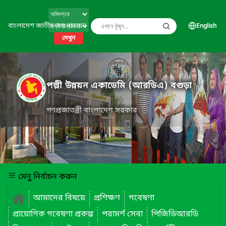
বাংলাদেশ জাতীয় তথ্য বাতায়ন
English
দেখুন
পল্লী উন্নয়ন একাডেমি (আরডিএ) বগুড়া
গণপ্রজাতন্ত্রী বাংলাদেশ সরকার
মেনু নির্বাচন করুন
আমাদের বিষয়ে
প্রশিক্ষণ
গবেষণা
প্রায়োগিক গবেষণা প্রকল্প
পরামর্শ সেবা
পিজিডিআরডি