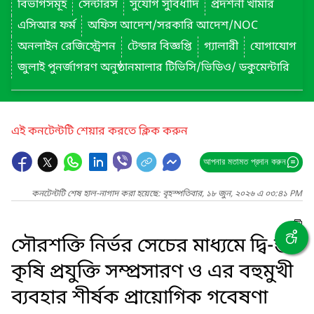
বিভাগসমূহ
সেন্টারস
সুযোগ সুবিধাদি
প্রদর্শনী খামার
এসিআর ফর্ম
অফিস আদেশ/সরকারি আদেশ/NOC
অনলাইন রেজিস্ট্রেশন
টেন্ডার বিজ্ঞপ্তি
গ্যালারী
যোগাযোগ
জুলাই পুনর্জাগরণ অনুষ্ঠানমালার টিভিসি/ভিডিও/ ডকুমেন্টারি
এই কনটেন্টটি শেয়ার করতে ক্লিক করুন
আপনার মতামত প্রদান করুন
কনটেন্টটি শেষ হাল-নাগাদ করা হয়েছে: বৃহস্পতিবার, ১৮ জুন, ২০২৬ এ ০৩:৪১ PM
সৌরশক্তি নির্ভর সেচের মাধ্যমে দ্বি-স্তর
কৃষি প্রযুক্তি সম্প্রসারণ ও এর বহুমুখী
ব্যবহার শীর্ষক প্রায়োগিক গবেষণা