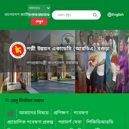
বাংলাদেশ জাতীয় তথ্য বাতায়ন
English
দেখুন
পল্লী উন্নয়ন একাডেমি (আরডিএ) বগুড়া
গণপ্রজাতন্ত্রী বাংলাদেশ সরকার
মেনু নির্বাচন করুন
আমাদের বিষয়ে
প্রশিক্ষণ
গবেষণা
প্রায়োগিক গবেষণা প্রকল্প
পরামর্শ সেবা
পিজিডিআরডি