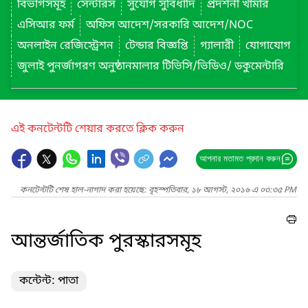
বিভাগসমূহ
সেন্টারস
সুযোগ সুবিধাদি
প্রদর্শনী খামার
এসিআর ফর্ম
অফিস আদেশ/সরকারি আদেশ/NOC
অনলাইন রেজিস্ট্রেশন
টেন্ডার বিজ্ঞপ্তি
গ্যালারী
যোগাযোগ
জুলাই পুনর্জাগরণ অনুষ্ঠানমালার টিভিসি/ভিডিও/ ডকুমেন্টারি
এই কনটেন্টটি শেয়ার করতে ক্লিক করুন
আপনার মতামত প্রদান করুন
কনটেন্টটি শেষ হাল-নাগাদ করা হয়েছে: বৃহস্পতিবার, ১৮ আগস্ট, ২০১৬ এ ০৩:৩৫ PM
আন্তর্জাতিক পুরস্কারসমূহ
কন্টেন্ট: পাতা