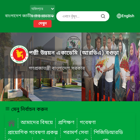
বাংলাদেশ জাতীয় তথ্য বাতায়ন
English
দেখুন
পল্লী উন্নয়ন একাডেমি (আরডিএ) বগুড়া
গণপ্রজাতন্ত্রী বাংলাদেশ সরকার
মেনু নির্বাচন করুন
আমাদের বিষয়ে
প্রশিক্ষণ
গবেষণা
প্রায়োগিক গবেষণা প্রকল্প
পরামর্শ সেবা
পিজিডিআরডি