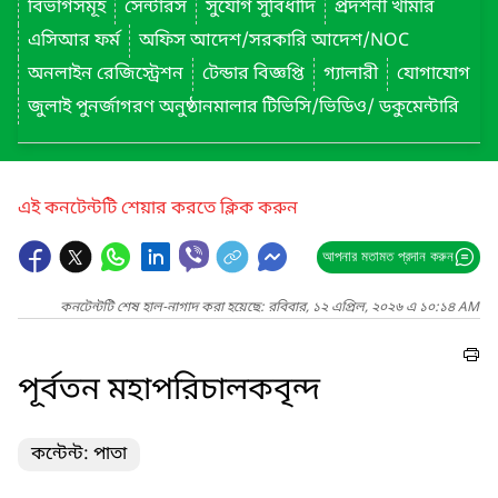
বিভাগসমূহ
সেন্টারস
সুযোগ সুবিধাদি
প্রদর্শনী খামার
এসিআর ফর্ম
অফিস আদেশ/সরকারি আদেশ/NOC
অনলাইন রেজিস্ট্রেশন
টেন্ডার বিজ্ঞপ্তি
গ্যালারী
যোগাযোগ
জুলাই পুনর্জাগরণ অনুষ্ঠানমালার টিভিসি/ভিডিও/ ডকুমেন্টারি
এই কনটেন্টটি শেয়ার করতে ক্লিক করুন
আপনার মতামত প্রদান করুন
কনটেন্টটি শেষ হাল-নাগাদ করা হয়েছে: রবিবার, ১২ এপ্রিল, ২০২৬ এ ১০:১৪ AM
পূর্বতন মহাপরিচালকবৃন্দ
কন্টেন্ট: পাতা