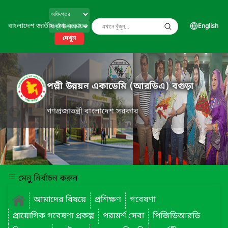
বাংলাদেশ জাতীয় তথ্য বাতায়ন
English
দেখুন
পল্লী উন্নয়ন একাডেমি (আরডিএ) বগুড়া
গণপ্রজাতন্ত্রী বাংলাদেশ সরকার
মেনু নির্বাচন করুন
আমাদের বিষয়ে
প্রশিক্ষণ
গবেষণা
প্রায়োগিক গবেষণা প্রকল্প
পরামর্শ সেবা
পিজিডিআরডি