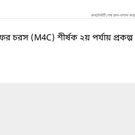
কনটেন্টটি শেষ হাল-নাগাদ কর
 ফর চরস (M4C) শীর্ষক ২য় পর্যায় প্রকল্প