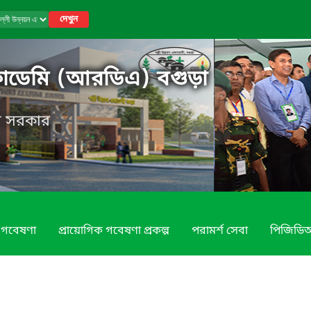
দেখুন
একাডেমি (আরডিএ) বগুড়া
েশ সরকার
গবেষণা
প্রায়োগিক গবেষণা প্রকল্প
পরামর্শ সেবা
পিজিডি