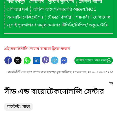
বিভাগসমূহ
সেন্টারস
সুযোগ সুবিধাদি
প্রদর্শনী খামার
এসিআর ফর্ম
অফিস আদেশ/সরকারি আদেশ/NOC
অনলাইন রেজিস্ট্রেশন
টেন্ডার বিজ্ঞপ্তি
গ্যালারী
যোগাযোগ
জুলাই পুনর্জাগরণ অনুষ্ঠানমালার টিভিসি/ভিডিও/ ডকুমেন্টারি
এই কনটেন্টটি শেয়ার করতে ক্লিক করুন
আপনার মতামত প্রদান করুন
কনটেন্টটি শেষ হাল-নাগাদ করা হয়েছে: বৃহস্পতিবার, ২৪ নভেম্বর, ২০১৬ এ ০৯:৫৬ PM
সীড এন্ড বায়োটেকনোলজি সেন্টার
কন্টেন্ট: পাতা