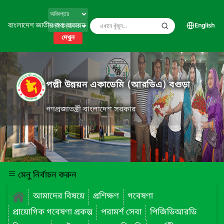
বাংলাদেশ জাতীয় তথ্য বাতায়ন
English
দেখুন
পল্লী উন্নয়ন একাডেমি (আরডিএ) বগুড়া
গণপ্রজাতন্ত্রী বাংলাদেশ সরকার
মেনু নির্বাচন করুন
আমাদের বিষয়ে
প্রশিক্ষণ
গবেষণা
প্রায়োগিক গবেষণা প্রকল্প
পরামর্শ সেবা
পিজিডিআরডি