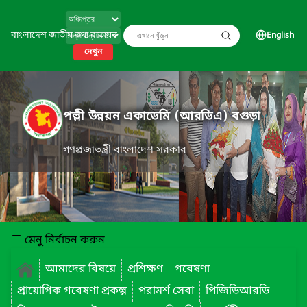
বাংলাদেশ জাতীয় তথ্য বাতায়ন
English
দেখুন
পল্লী উন্নয়ন একাডেমি (আরডিএ) বগুড়া
গণপ্রজাতন্ত্রী বাংলাদেশ সরকার
মেনু নির্বাচন করুন
আমাদের বিষয়ে
প্রশিক্ষণ
গবেষণা
প্রায়োগিক গবেষণা প্রকল্প
পরামর্শ সেবা
পিজিডিআরডি