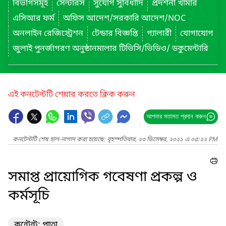
বিভাগসমূহ
সেন্টারস
সুযোগ সুবিধাদি
প্রদর্শনী খামার
এসিআর ফর্ম
অফিস আদেশ/সরকারি আদেশ/NOC
অনলাইন রেজিস্ট্রেশন
টেন্ডার বিজ্ঞপ্তি
গ্যালারী
যোগাযোগ
জুলাই পুনর্জাগরণ অনুষ্ঠানমালার টিভিসি/ভিডিও/ ডকুমেন্টারি
এই কনটেন্টটি শেয়ার করতে ক্লিক করুন
আপনার মতামত প্রদান করুন
কনটেন্টটি শেষ হাল-নাগাদ করা হয়েছে: বৃহস্পতিবার, ২৩ ডিসেম্বর, ২০২১ এ ০৫:২২ PM
সমাপ্ত প্রায়োগিক গবেষণা প্রকল্প ও
কর্মসূচি
কন্টেন্ট: পাতা