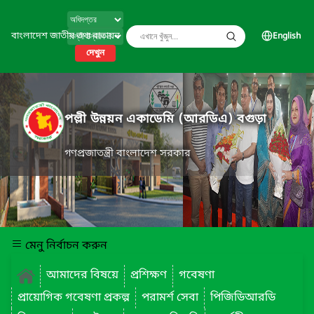
বাংলাদেশ জাতীয় তথ্য বাতায়ন
English
দেখুন
পল্লী উন্নয়ন একাডেমি (আরডিএ) বগুড়া
গণপ্রজাতন্ত্রী বাংলাদেশ সরকার
মেনু নির্বাচন করুন
আমাদের বিষয়ে
প্রশিক্ষণ
গবেষণা
প্রায়োগিক গবেষণা প্রকল্প
পরামর্শ সেবা
পিজিডিআরডি