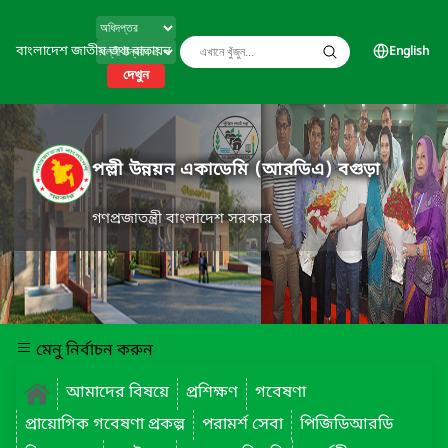
বাংলাদেশ জাতীয় তথ্য বাতায়ন
English
দেখুন
পল্লী উন্নয়ন একাডেমি (আরডিএ) বগুড়া
গণপ্রজাতন্ত্রী বাংলাদেশ সরকার
মেনু নির্বাচন করুন
আমাদের বিষয়ে
প্রশিক্ষণ
গবেষণা
প্রায়োগিক গবেষণা প্রকল্প
পরামর্শ সেবা
পিজিডিআরডি