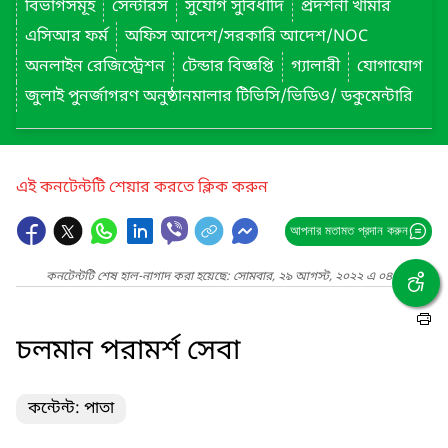
বিভাগসমূহ
সেন্টারস
সুযোগ সুবিধাদি
প্রদর্শনী খামার
এসিআর ফর্ম
অফিস আদেশ/সরকারি আদেশ/NOC
অনলাইন রেজিস্ট্রেশন
টেন্ডার বিজ্ঞপ্তি
গ্যালারী
যোগাযোগ
জুলাই পুনর্জাগরণ অনুষ্ঠানমালার টিভিসি/ভিডিও/ ডকুমেন্টারি
এই কনটেন্টটি শেয়ার করতে ক্লিক করুন
আপনার মতামত প্রদান করুন
কনটেন্টটি শেষ হাল-নাগাদ করা হয়েছে: সোমবার, ২৯ আগস্ট, ২০২২ এ ০৪:৩৬ PM
চলমান পরামর্শ সেবা
কন্টেন্ট: পাতা